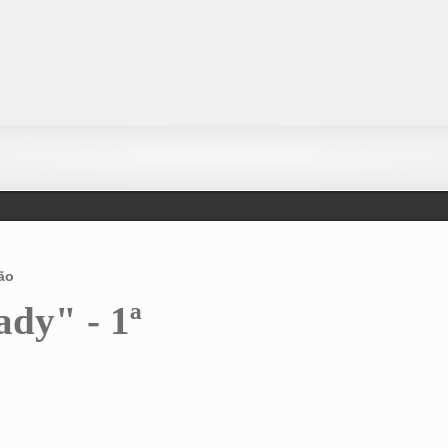
ão
dy" - 1ª