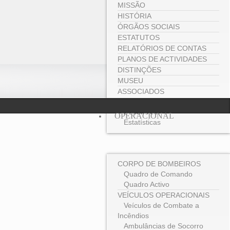
MISSÃO
HISTÓRIA
ÓRGÃOS SOCIAIS
ESTATUTOS
RELATÓRIOS DE CONTAS
PLANOS DE ACTIVIDADES
DISTINÇÕES
MUSEU
ASSOCIADOS
Ficha de inscrição
Benefícios
OPERACIONAL
Estatísticas
CORPO DE BOMBEIROS
Quadro de Comando
Quadro Activo
VEÍCULOS OPERACIONAIS
Veículos de Combate a
Incêndios
Ambulâncias de Socorro