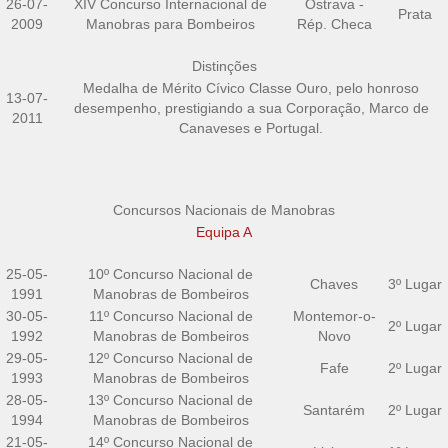
26-07-
XIV Concurso Internacional de
Ostrava -
Prata
2009
Manobras para Bombeiros
Rép. Checa
Distinções
Medalha de Mérito Cívico Classe Ouro, pelo honroso
13-07-
desempenho, prestigiando a sua Corporação, Marco de
2011
Canaveses e Portugal.
Concursos Nacionais de Manobras
Equipa A
25-05-
10º Concurso Nacional de
Chaves
3º Lugar
1991
Manobras de Bombeiros
30-05-
11º Concurso Nacional de
Montemor-o-
2º Lugar
1992
Manobras de Bombeiros
Novo
29-05-
12º Concurso Nacional de
Fafe
2º Lugar
1993
Manobras de Bombeiros
28-05-
13º Concurso Nacional de
Santarém
2º Lugar
1994
Manobras de Bombeiros
21-05-
14º Concurso Nacional de