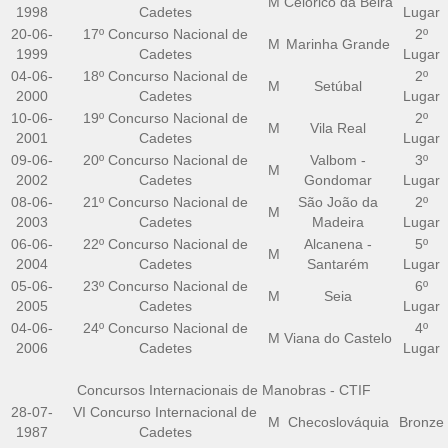
M
Celorico da Beira
1998
Cadetes
Lugar
20-06-
17º Concurso Nacional de
2º
M
Marinha Grande
1999
Cadetes
Lugar
04-06-
18º Concurso Nacional de
2º
M
Setúbal
2000
Cadetes
Lugar
10-06-
19º Concurso Nacional de
2º
M
Vila Real
2001
Cadetes
Lugar
09-06-
20º Concurso Nacional de
Valbom -
3º
M
2002
Cadetes
Gondomar
Lugar
08-06-
21º Concurso Nacional de
São João da
2º
M
2003
Cadetes
Madeira
Lugar
06-06-
22º Concurso Nacional de
Alcanena -
5º
M
2004
Cadetes
Santarém
Lugar
05-06-
23º Concurso Nacional de
6º
M
Seia
2005
Cadetes
Lugar
04-06-
24º Concurso Nacional de
4º
M
Viana do Castelo
2006
Cadetes
Lugar
Concursos Internacionais de Manobras - CTIF
28-07-
VI Concurso Internacional de
M
Checoslováquia
Bronze
1987
Cadetes