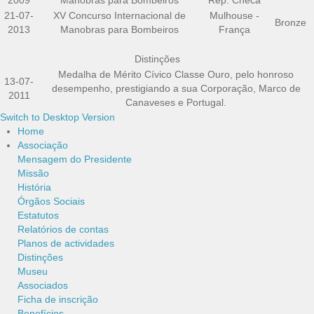
2009
Manobras para Bombeiros
Rép. Checa
21-07-
XV Concurso Internacional de
Mulhouse -
Bronze
2013
Manobras para Bombeiros
França
Distinções
Medalha de Mérito Cívico Classe Ouro, pelo honroso
13-07-
desempenho, prestigiando a sua Corporação, Marco de
2011
Canaveses e Portugal.
Switch to Desktop Version
Home
Associação
Mensagem do Presidente
Missão
História
Órgãos Sociais
Estatutos
Relatórios de contas
Planos de actividades
Distinções
Museu
Associados
Ficha de inscrição
Benefícios