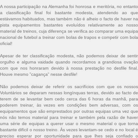
A nossa participação na Alemanha foi honrosa e meritória, no entanto
a classificação final foi bastante modesta, atendendo ao que
estávamos habituados, mas também não é alheio o facto de haver na
pista equipamentos bastantes evoluídos relativamente ao nosso
material de treinos, cuja diferença se verifica ao comparar uma equipa
nacional de futebol a treinar com bolas de trapos e competir com bola
oficial!
Apesar de ter classificação modesta, não podemos deixar de sentir
orgulho e alguma vaidade quando recordamos a grandiosa ovação
com que nos honraram devido à nossa prestação no desfile final.
Houve mesmo ”cagança” nesse desfile!
Não podemos deixar de referir os sacrifícios com que os nossos
Voluntários se deparam nessas longínquas terras, devido ao facto de
terem de se levantar bem cedo cerca das 6 horas da manhã, para
poderem treinar, às vezes em condições bem adversas, com os
equipamentos que são emprestados por outras equipas uma vez que
nós não temos material para treinar e também pela razão de haver
uma série de equipas a querer usar o mesmo material o que torna
bastante difícil o nosso treino. Às vezes levantam-se cedo e no local é
preciso esperar por oportunidade para que lhes seja confiado o